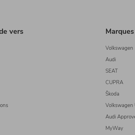
ide vers
Marques
Volkswagen
Audi
SEAT
CUPRA
Škoda
ions
Volkswagen U
Audi Approv
MyWay