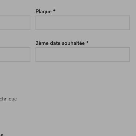
Plaque *
2ème date souhaitée *
echnique
es