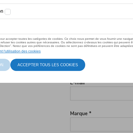
Prénom *
ons ? Afin de vous garantir
Celui-ci sera transmis
recontacterons dans les
E-mail *
Marque *