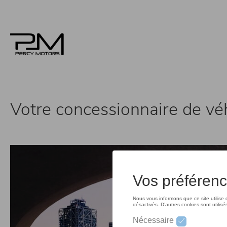
Aller
au
contenu
principal
Votre concessionnaire de v