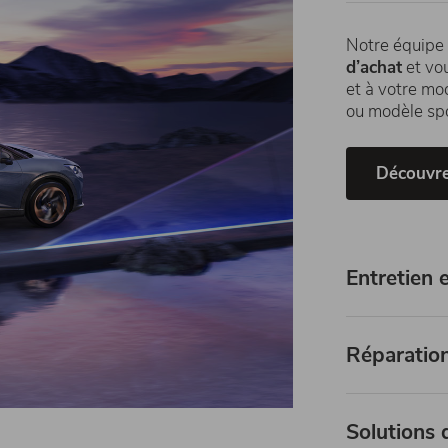
Notre équipe
d’achat
et vo
et à votre mo
ou modèle spo
Découvre
Entretien 
Réparation
Solutions 