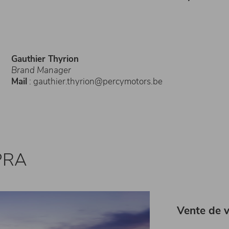
Gauthier Thyrion
Brand Manager
Mail
: gauthier.thyrion@percymotors.be
UPRA
Vente de v