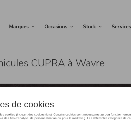
Marques
Occasions
Stock
Services
éhicules CUPRA à Wavre