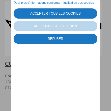
CUPRA Percy Motors
Chaussée De Louvain 473 A,
1300 Wavre
010 56 06 90