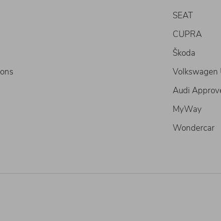
SEAT
CUPRA
Škoda
ions
Volkswagen U
Audi Approv
MyWay
Wondercar