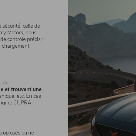
 sécurité, celle de
rcy Motors, nous
 de contrôle précis :
 de chargement,
u de
me et trouvent une
anique, etc. En cas
origine CUPRA !
trop usés ou ne