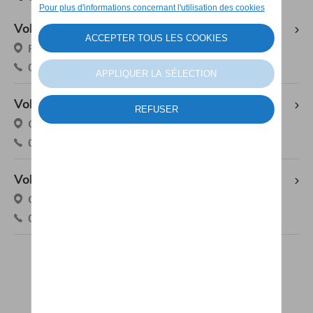
Volkswagen Utilitaires Percy Motors Genval
Rue Du Vallon 4, 1332 Genval
02 655 04 30
Volkswagen Utilitaires Percy Motors Perwez
Chaussée De Wavre 71 C, 1360 Perwez
081 65 58 76
Volkswagen Utilitaires Percy Motors Wavre
Chaussée De Namur 263, 1300 Wavre
010 48 33 80